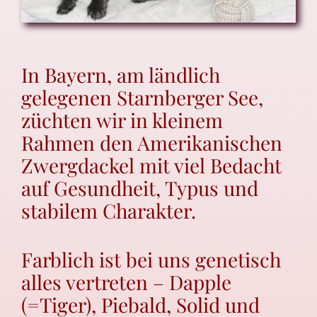
Gesundheit
In Bayern, am ländlich
Farbgenetik
gelegenen Starnberger See,
züchten wir in kleinem
Zuhause gesucht
Rahmen den Amerikanischen
Zwergdackel mit viel Bedacht
Kontakt
auf Gesundheit, Typus und
stabilem Charakter.
Über mich
Farblich ist bei uns genetisch
FAQ
alles vertreten – Dapple
(=Tiger), Piebald, Solid und
Anfrageformular Ernährung